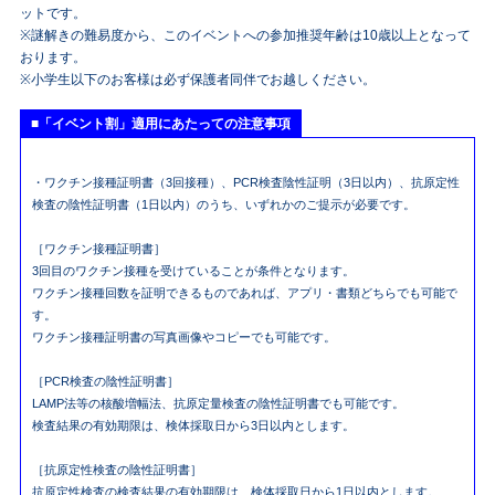
ットです。
※謎解きの難易度から、このイベントへの参加推奨年齢は10歳以上となって
おります。
※小学生以下のお客様は必ず保護者同伴でお越しください。
■「イベント割」適用にあたっての注意事項
・ワクチン接種証明書（3回接種）、PCR検査陰性証明（3日以内）、抗原定性
検査の陰性証明書（1日以内）のうち、いずれかのご提示が必要です。
［ワクチン接種証明書］
3回目のワクチン接種を受けていることが条件となります。
ワクチン接種回数を証明できるものであれば、アプリ・書類どちらでも可能で
す。
ワクチン接種証明書の写真画像やコピーでも可能です。
［PCR検査の陰性証明書］
LAMP法等の核酸増幅法、抗原定量検査の陰性証明書でも可能です。
検査結果の有効期限は、検体採取日から3日以内とします。
［抗原定性検査の陰性証明書］
抗原定性検査の検査結果の有効期限は、検体採取日から1日以内とします。