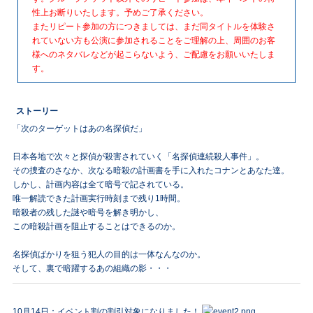
性上お断りいたします。予めご了承ください。
またリピート参加の方につきましては、まだ同タイトルを体験さ
れていない方も公演に参加されることをご理解の上、周囲のお客
様へのネタバレなどが起こらないよう、ご配慮をお願いいたしま
す。
ストーリー
「次のターゲットはあの名探偵だ」
日本各地で次々と探偵が殺害されていく「名探偵連続殺人事件」。
その捜査のさなか、次なる暗殺の計画書を手に入れたコナンとあなた達。
しかし、計画内容は全て暗号で記されている。
唯一解読できた計画実行時刻まで残り1時間。
暗殺者の残した謎や暗号を解き明かし、
この暗殺計画を阻止することはできるのか。
名探偵ばかりを狙う犯人の目的は一体なんなのか。
そして、裏で暗躍するあの組織の影・・・
10月14日：イベント割の割引対象になりました！