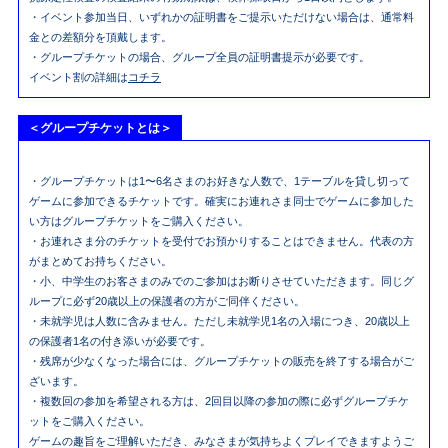
・イベント参加当日、いずれかの証明書をご提示いただけない場合は、通常料
金との差額分を頂戴します。
・グループチケットの場合、グループ全員の証明書提示が必要です。
イベント割の詳細は
コチラ
＜グループチケットとは＞
・グループチケットは1〜6名さまのお好きな人数で、1テーブルを貸し切って
ゲームに参加できるチケットです。確実にお連れさま同士でゲームに参加した
い方はグループチケットをご購入ください。
・お連れさま分のチケットを受付でお預かりすることはできません。代表の方
がまとめてお持ちください。
・小、中学生のお客さまのみでのご参加はお断りさせていただきます。同じグ
ループに必ず20歳以上の保護者の方がご同伴ください。
・未就学児は人数に含みません。ただし未就学児1名の入場につき、20歳以上
の保護者1名の付き添いが必要です。
・残席が少なくなった場合には、グループチケットの販売を終了する場合がご
ざいます。
・複数回の参加を希望される方は、2回目以降の参加の際に必ずグループチケ
ットをご購入ください。
ゲームの趣旨をご理解いただき、みなさまが気持ちよくプレイできますようご