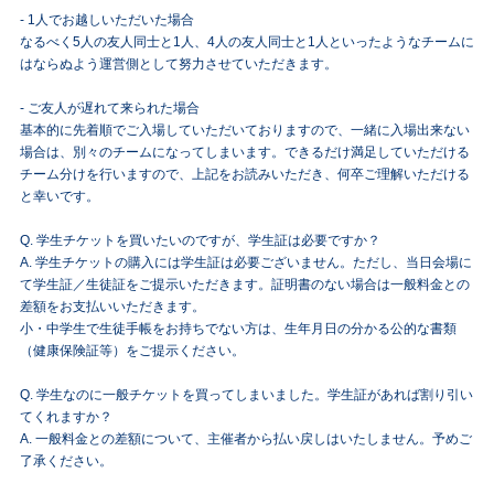
- 1人でお越しいただいた場合
なるべく5人の友人同士と1人、4人の友人同士と1人といったようなチームに
はならぬよう運営側として努力させていただきます。
- ご友人が遅れて来られた場合
基本的に先着順でご入場していただいておりますので、一緒に入場出来ない
場合は、別々のチームになってしまいます。できるだけ満足していただける
チーム分けを行いますので、上記をお読みいただき、何卒ご理解いただける
と幸いです。
Q. 学生チケットを買いたいのですが、学生証は必要ですか？
A. 学生チケットの購入には学生証は必要ございません。ただし、当日会場に
て学生証／生徒証をご提示いただきます。証明書のない場合は一般料金との
差額をお支払いいただきます。
小・中学生で生徒手帳をお持ちでない方は、生年月日の分かる公的な書類
（健康保険証等）をご提示ください。
Q. 学生なのに一般チケットを買ってしまいました。学生証があれば割り引い
てくれますか？
A. 一般料金との差額について、主催者から払い戻しはいたしません。予めご
了承ください。