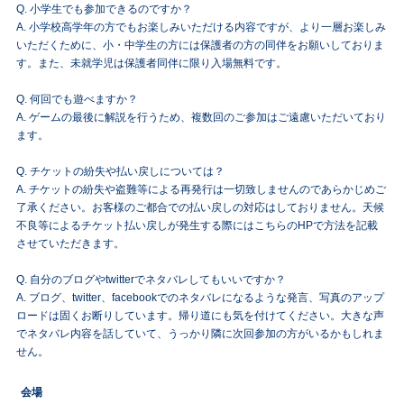
Q. 小学生でも参加できるのですか？
A. 小学校高学年の方でもお楽しみいただける内容ですが、より一層お楽しみ
いただくために、小・中学生の方には保護者の方の同伴をお願いしておりま
す。また、未就学児は保護者同伴に限り入場無料です。
Q. 何回でも遊べますか？
A. ゲームの最後に解説を行うため、複数回のご参加はご遠慮いただいており
ます。
Q. チケットの紛失や払い戻しについては？
A. チケットの紛失や盗難等による再発行は一切致しませんのであらかじめご
了承ください。お客様のご都合での払い戻しの対応はしておりません。天候
不良等によるチケット払い戻しが発生する際にはこちらのHPで方法を記載
させていただきます。
Q. 自分のブログやtwitterでネタバレしてもいいですか？
A. ブログ、twitter、facebookでのネタバレになるような発言、写真のアップ
ロードは固くお断りしています。帰り道にも気を付けてください。大きな声
でネタバレ内容を話していて、うっかり隣に次回参加の方がいるかもしれま
せん。
会場