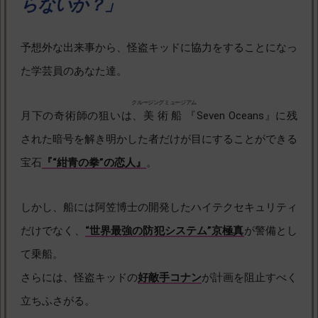
らないか？」
予想外な出来事から、怪盗キッドに協力をすることになっ
た学芸員のあなた達。
月下の奇術師の狙いは、
美術船
『Seven Oceans』に残
された暗号を解き明かした者だけが目にすることができる
宝石
『“紺青の拳”の恋人』
。
しかし、船には阿笠博士の開発したハイテクセキュリティ
だけでなく、
“世界最強の防犯システム”京極真
が警備とし
て乗船。
さらには、怪盗キッドの
好敵手コナン
が計画を阻止すべく
立ちふさがる。