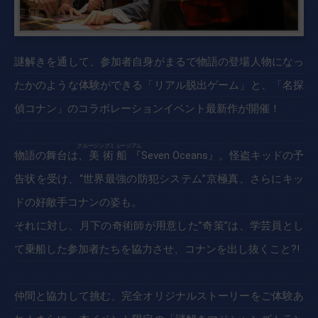
謎解きを通して、参加者自身がまるで物語の登場人物になっ
たかのような体験ができる「リアル脱出ゲーム」と、「名探
偵コナン」のコラボレーションイベント最新作が開催！
物語の舞台は、
美術船
『Seven Oceans』。怪盗キッドの予
告状を受け、“世界最強の防犯システム”京極真、さらにキッ
ドの好敵手コナンの姿も。
それに対し、月下の奇術師が用意した”奇策”は、学芸員とし
て乗船した参加者たちを協力させ、コナンを出し抜くこと?!
仲間と協力して挑む、完全オリジナルストーリーをご体験あ