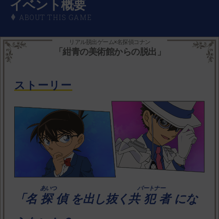
イベント概要
ABOUT THIS GAME
リアル脱出ゲーム×名探偵コナン
「紺青の美術館からの脱出」
ストーリー
「
名探偵
を出し抜く
共犯者
にな