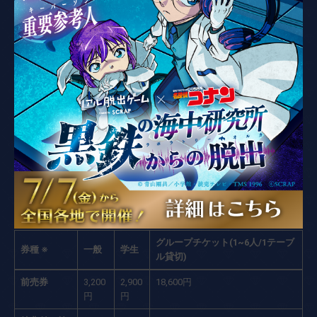
チケット情報
TICKET INFORMATION
チケット料金
下記の料金表は東京・名古屋・大阪公演の【通常編】と【も
う1つの真実編】の料金(税込)です。その他の会場については
各開催会場ページをご確認ください。
グループチケット(1~6人/1テーブ
券種 ※
一般
学生
ル貸切)
前売券
3,200
2,900
18,600円
円
円