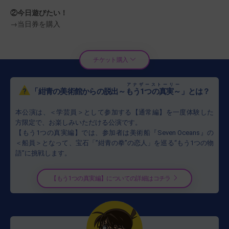
②今日遊びたい！
→当日券を購入
チケット購入
アナザーストーリー
?
「紺青の美術館からの脱出～
もう1つの真実～
」とは？
本公演は、＜学芸員＞として参加する【通常編】を一度体験した
方限定で、お楽しみいただける公演です。
【もう1つの真実編】では、参加者は美術船『Seven Oceans』の
＜船員＞となって、宝石「”紺青の拳”の恋人」を巡る“もう1つの物
語”に挑戦します。
【もう1つの真実編】についての詳細はコチラ