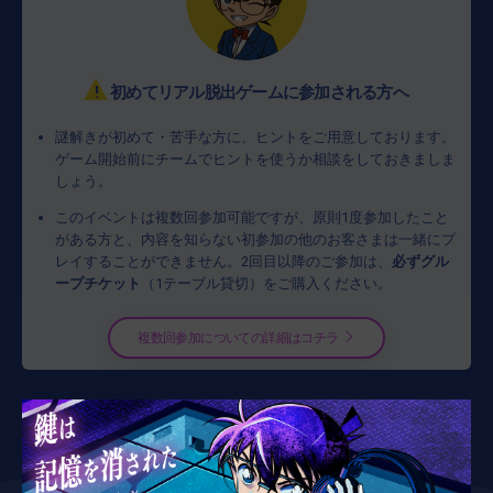
!
初めてリアル脱出ゲームに参加される方へ
謎解きが初めて・苦手な方に、ヒントをご用意しております。
ゲーム開始前にチームでヒントを使うか相談をしておきましま
しょう。
このイベントは複数回参加可能ですが、原則1度参加したこと
がある方と、内容を知らない初参加の他のお客さまは一緒にプ
レイすることができません。2回目以降のご参加は、
必ずグル
ープチケット
（1テーブル貸切）をご購入ください。
複数回参加についての詳細はコチラ