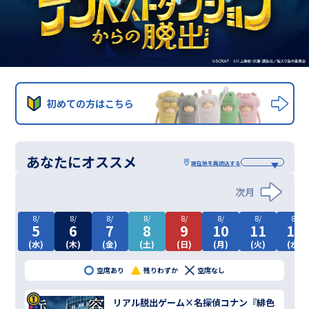
初めての方はこちら
あなたにオススメ
現在地を
再読込する
次月
8/
8/
8/
8/
8/
8/
8/
8/
5
6
7
8
9
10
11
12
(水)
(木)
(金)
(土)
(日)
(月)
(火)
(水)
空席あり
残りわずか
空席なし
リアル脱出ゲーム×名探偵コナン『緋色