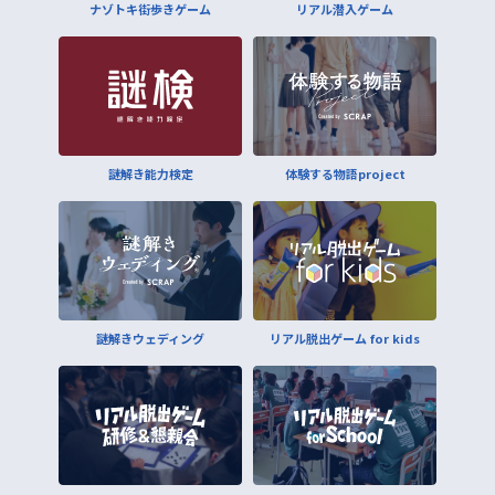
ナゾトキ街歩きゲーム
リアル潜入ゲーム
謎解き能力検定
体験する物語project
謎解きウェディング
リアル脱出ゲーム for kids