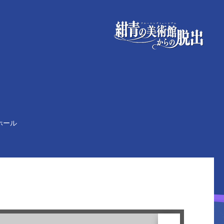
ホール
次