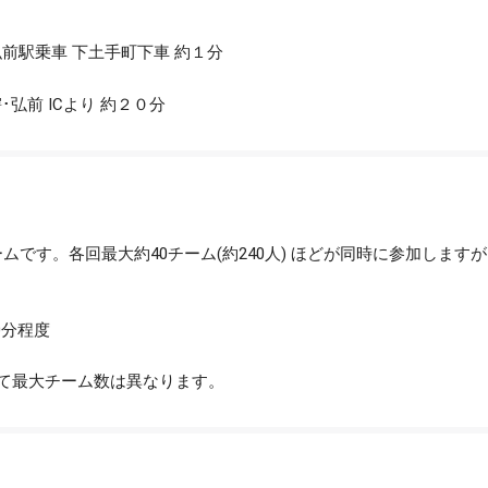
前駅乗車 下土手町下車 約１分
弘前 ICより 約２０分
ームです。各回最大約40チーム(約240人) ほどが同時に参加しま
0分程度
て最大チーム数は異なります。