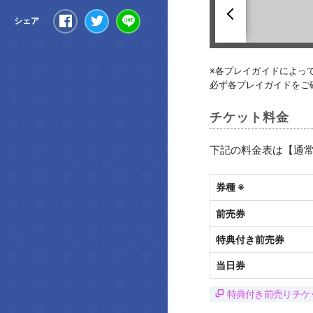
へ
Share
Tweet
LINE
シェア
※各プレイガイドによっ
必ず各プレイガイドをご
チケット料金
下記の料金表は【通常
券種 ※
前売券
特典付き前売券
当日券
特典付き前売りチケ