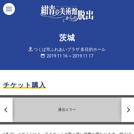
Menu
茨城
つくば市ふれあいプラザ 多目的ホール
2019.11.16
~
2019.11.17
チケット購入
前
次
へ
へ
通信エラー