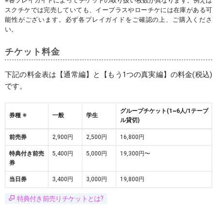
※各プレイガイドによってチケットの取り扱い枚数が異なります。例えば
スクチケでは完売していても、イープラスやローチケには在庫がある可
能性がございます。必ず各プレイガイドをご確認の上、ご購入くださ
い。
チケット料金
下記の料金表は【通常編】と【もう1つの真実編】の料金(税込)
です。
グループチケット(1~6人/1テーブ
券種 ※
一般
学生
ル貸切)
前売券
2,900円
2,500円
16,800円
特典付き前売
5,400円
5,000円
19,300円〜
券
当日券
3,400円
3,000円
19,800円
特典付き前売りチケットとは?