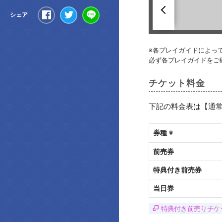
へ
Share
Tweet
LINE
シェア
※各プレイガイドによっ
必ず各プレイガイドをご
チケット料金
下記の料金表は【通常
券種 ※
前売券
特典付き前売券
当日券
特典付き前売りチケ