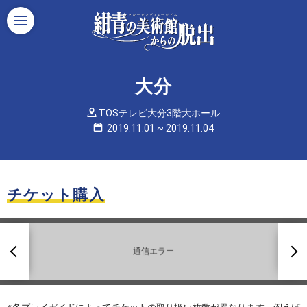
Menu
大分
TOSテレビ大分3階大ホール
2019.11.01
~
2019.11.04
チケット購入
前
次
へ
へ
通信エラー