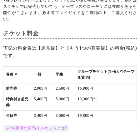
※各プレイガイドによってチケットの取り扱い枚数が異なります。例えば
スクチケでは完売していても、イープラスやローチケには在庫がある可
能性がございます。必ず各プレイガイドをご確認の上、ご購入くださ
い。
チケット料金
下記の料金表は【通常編】と【もう1つの真実編】の料金(税込)
です。
グループチケット(1~6人/1テーブ
券種 ※
一般
学生
ル貸切)
前売券
2,900円
2,500円
16,800円
特典付き前売
5,400円
5,000円
19,300円〜
券
当日券
3,400円
3,000円
19,800円
特典付き前売りチケットとは?