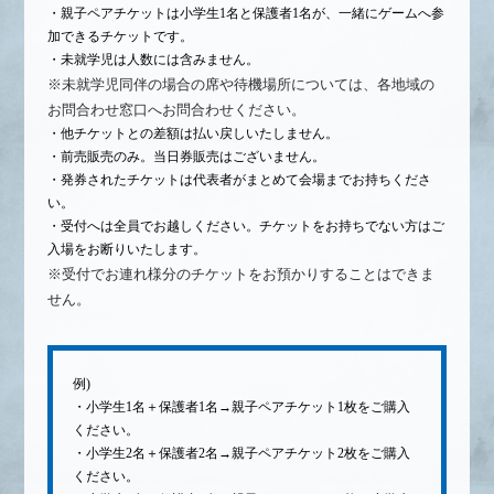
・親子ペアチケットは小学生1名と保護者1名が、一緒にゲームへ参
加できるチケットです。
・未就学児は人数には含みません。
※未就学児同伴の場合の席や待機場所については、各地域の
お問合わせ窓口へお問合わせください。
・他チケットとの差額は払い戻しいたしません。
・前売販売のみ。当日券販売はございません。
・発券されたチケットは代表者がまとめて会場までお持ちくださ
い。
・受付へは全員でお越しください。チケットをお持ちでない方はご
入場をお断りいたします。
※受付でお連れ様分のチケットをお預かりすることはできま
せん。
例)
・小学生1名＋保護者1名→親子ペアチケット1枚をご購入
ください。
・小学生2名＋保護者2名→親子ペアチケット2枚をご購入
ください。