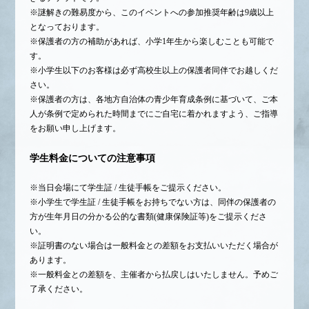
※謎解きの難易度から、このイベントへの参加推奨年齢は9歳以上
となっております。
※保護者の方の補助があれば、小学1年生から楽しむことも可能で
す。
※小学生以下のお客様は必ず高校生以上の保護者同伴でお越しくだ
さい。
※保護者の方は、各地方自治体の青少年育成条例に基づいて、ご本
人が条例で定められた時間までにご自宅に着かれますよう、ご指導
をお願い申し上げます。
学生料金についての注意事項
※当日会場にて学生証 / 生徒手帳をご提示ください。
※小学生で学生証 / 生徒手帳をお持ちでない方は、同伴の保護者の
方が生年月日の分かる公的な書類(健康保険証等)をご提示くださ
い。
※証明書のない場合は一般料金との差額をお支払いいただく場合が
あります。
※一般料金との差額を、主催者から払戻しはいたしません。予めご
了承ください。