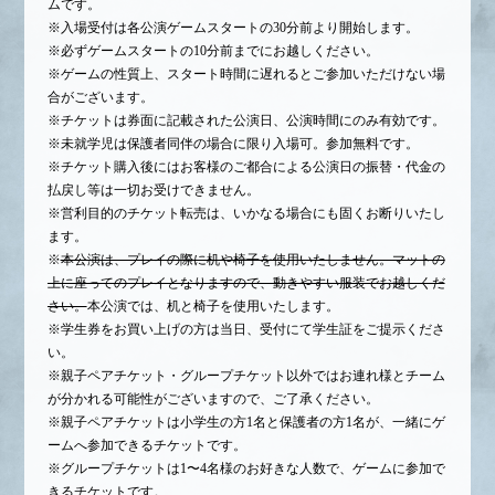
ムです。
※入場受付は各公演ゲームスタートの30分前より開始します。
※必ずゲームスタートの10分前までにお越しください。
※ゲームの性質上、スタート時間に遅れるとご参加いただけない場
合がございます。
※チケットは券面に記載された公演日、公演時間にのみ有効です。
※未就学児は保護者同伴の場合に限り入場可。参加無料です。
※チケット購入後にはお客様のご都合による公演日の振替・代金の
払戻し等は一切お受けできません。
※営利目的のチケット転売は、いかなる場合にも固くお断りいたし
ます。
※
本公演は、プレイの際に机や椅子を使用いたしません。マットの
上に座ってのプレイとなりますので、動きやすい服装でお越しくだ
さい。
本公演では、机と椅子を使用いたします。
※学生券をお買い上げの方は当日、受付にて学生証をご提示くださ
い。
※親子ペアチケット・グループチケット以外ではお連れ様とチーム
が分かれる可能性がございますので、ご了承ください。
※親子ペアチケットは小学生の方1名と保護者の方1名が、一緒にゲ
ームへ参加できるチケットです。
※グループチケットは1〜4名様のお好きな人数で、ゲームに参加で
きるチケットです。