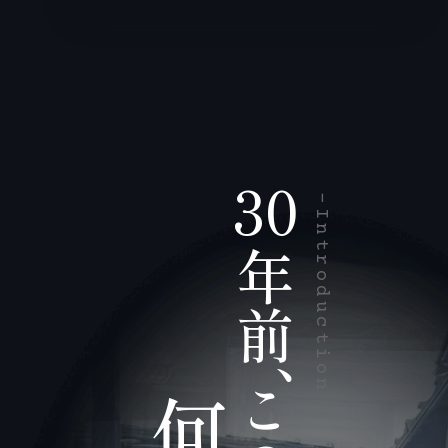
30
-Introduction-
年
前
、
こ
何