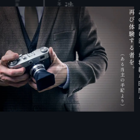
再
び
体
験
す
る
（
者
あ
を
る
。
当
主
の
手
記
よ
り
）