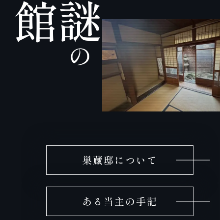
館
謎
の
巣蔵邸について
ある当主の手記