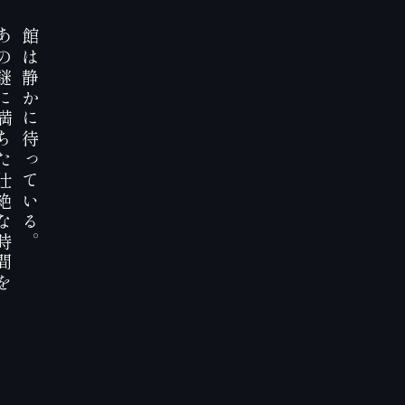
あ
館
の
は
謎
静
に
か
満
に
ち
待
た
っ
壮
て
絶
い
な
る
時
。
間
を