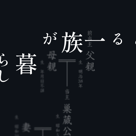
一
が
族
る
ら
暮
し