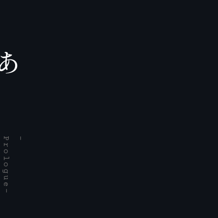
あ
-
-P
r
o
l
o
g
u
e