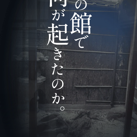
の
が
館
起
で
き
た
のか。