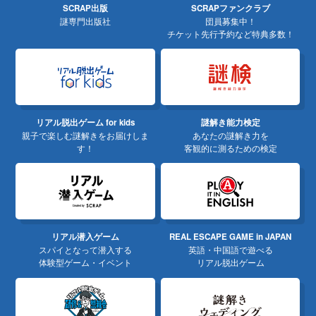
SCRAP出版
SCRAPファンクラブ
謎専門出版社
団員募集中！
チケット先行予約など特典多数！
リアル脱出ゲーム for kids
謎解き能力検定
親子で楽しむ謎解きをお届けしま
あなたの謎解き力を
す！
客観的に測るための検定
リアル潜入ゲーム
REAL ESCAPE GAME in JAPAN
スパイとなって潜入する
英語・中国語で遊べる
体験型ゲーム・イベント
リアル脱出ゲーム