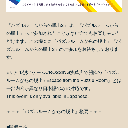
『パズルルームからの脱出2』は、『パズルルームから
の脱出』へご参加されたことがない方でもお楽しみいた
だけます。この機会に『パズルルームからの脱出』『パ
ズルルームからの脱出2』のご参加をお待ちしておりま
す。
※リアル脱出ゲームCROSSING浅草店で開催の『パズル
ルームからの脱出 / Escape from the Puzzle Room』とは
一部内容が異なり日本語のみの対応です。
This event is only available in Japanese.
＋＋＋『パズルルームからの脱出』概要＋＋＋
■開催日程