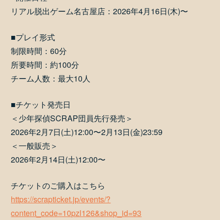
リアル脱出ゲーム名古屋店：2026年4月16日(木)〜
■プレイ形式
制限時間：60分
所要時間：約100分
チーム人数：最大10人
■チケット発売日
＜少年探偵SCRAP団員先行発売＞
2026年2月7日(土)12:00〜2月13日(金)23:59
＜一般販売＞
2026年2月14日(土)12:00〜
チケットのご購入はこちら
https://scrapticket.jp/events/?
content_code=10pzl126&shop_id=93