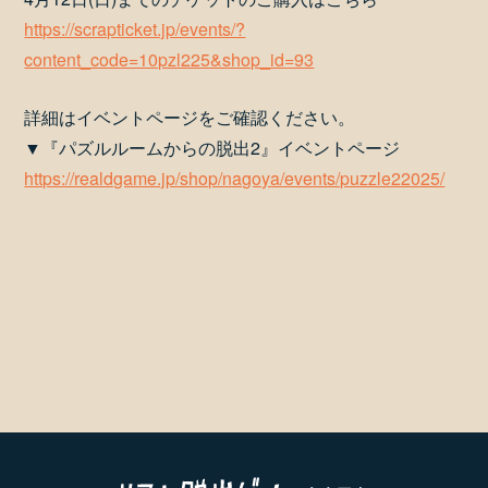
https://scrapticket.jp/events/?
content_code=10pzl225&shop_id=93
詳細はイベントページをご確認ください。
▼『パズルルームからの脱出2』イベントページ
https://realdgame.jp/shop/nagoya/events/puzzle22025/