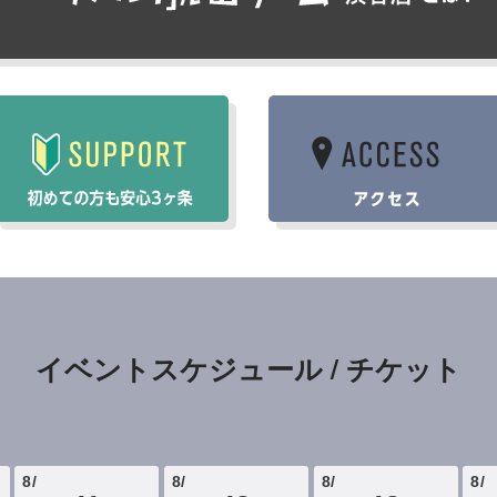
イベントスケジュール / チケット
8
/
8
/
8
/
8
/