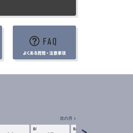
次の月 >
8
/
8
/
8
/