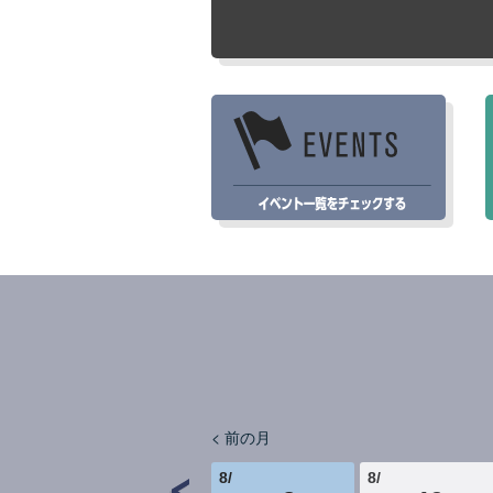
< 前の月
8
/
8
/