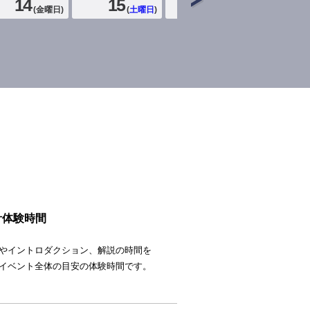
14
15
16
1
(
金曜日
)
(
土曜日
)
(
日曜日
)
計体験時間
やイントロダクション、解説の時間を
イベント全体の目安の体験時間です。