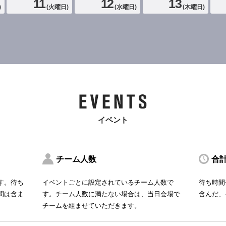
11
12
13
)
(
火曜日
)
(
水曜日
)
(
木曜日
)
イベント
チーム人数
合
す。待ち
イベントごとに設定されているチーム人数で
待ち時間
間は含ま
す。チーム人数に満たない場合は、当日会場で
含んだ、
チームを組ませていただきます。