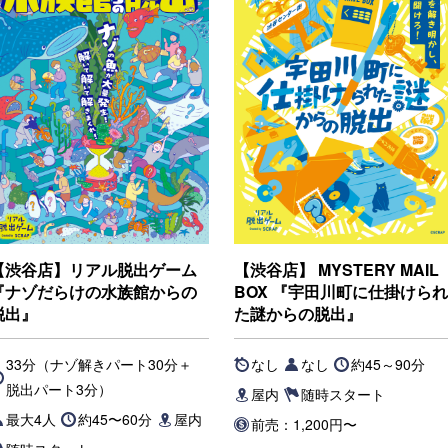
【渋谷店】リアル脱出ゲーム
【渋谷店】 MYSTERY MAIL
『ナゾだらけの水族館からの
BOX 『宇田川町に仕掛けられ
脱出』
た謎からの脱出』
33分（ナゾ解きパート30分＋
なし
なし
約45～90分
脱出パート3分）
屋内
随時スタート
最大4人
約45〜60分
屋内
前売：1,200円〜