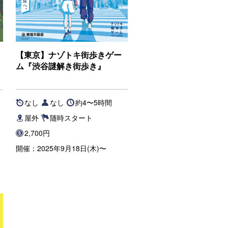
【東京】ナゾトキ街歩きゲー
ム『渋谷謎解き街歩き』
なし
なし
約4〜5時間
内
屋外
随時スタート
2,700円
開催：2025年9月18日(木)〜