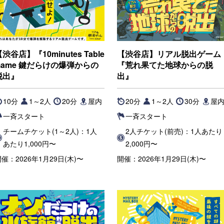
渋谷店】『10minutes Table
【渋谷店】リアル脱出ゲーム
Game 鍵だらけの爆弾からの
『荒れ果てた地球からの脱
脱出』
出』
10分
1～2人
20分
屋内
20分
1～2人
30分
屋
一斉スタート
一斉スタート
チームチケット(1～2人)：1人
2人チケット(前売)：1人あたり
あたり1,000円〜
2,000円〜
催：2026年1月29日(木)〜
開催：2026年1月29日(木)〜