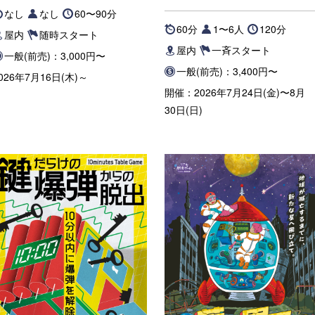
なし
なし
60〜90分
60分
1〜6人
120分
屋内
随時スタート
屋内
一斉スタート
一般(前売)：3,000円〜
一般(前売)：3,400円〜
026年7月16日(木)～
開催：2026年7月24日(金)〜8月
30日(日)