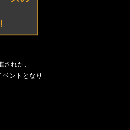
！
催された、
イバルイベントとなり