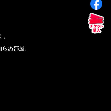
く。
知らぬ部屋。
、