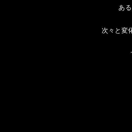
ある
次々と変