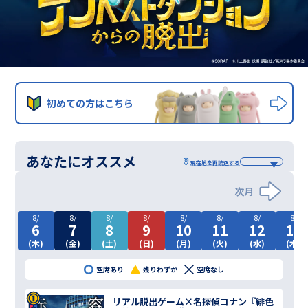
初めての方はこちら
あなたにオススメ
現在地を
再読込する
次月
8/
8/
8/
8/
8/
8/
8/
8/
6
7
8
9
10
11
12
13
(木)
(金)
(土)
(日)
(月)
(火)
(水)
(木)
空席あり
残りわずか
空席なし
リアル脱出ゲーム×名探偵コナン『緋色