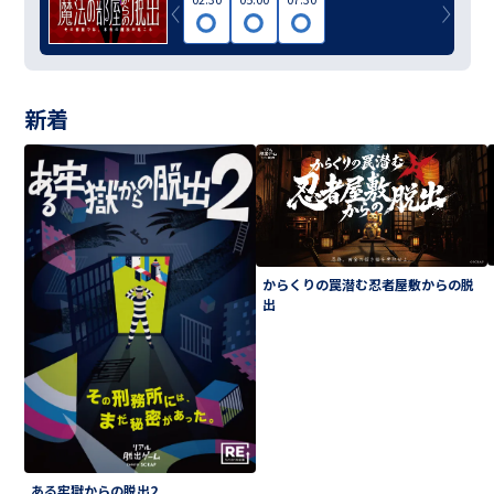
新着
からくりの罠潜む忍者屋敷からの脱
出
ある牢獄からの脱出2