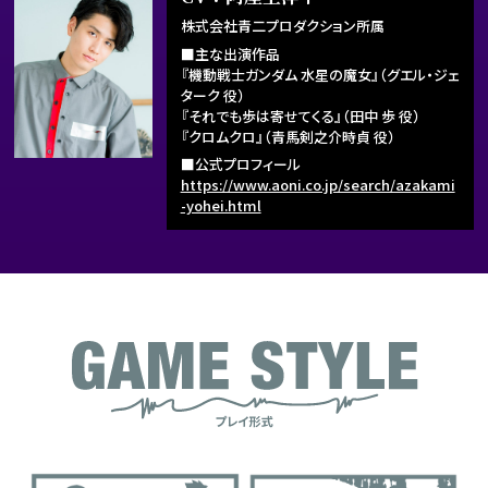
株式会社青二プロダクション所属
■主な出演作品
『機動戦士ガンダム 水星の魔女』（グエル・ジェ
ターク 役）
『それでも歩は寄せてくる』（田中 歩 役）
『クロムクロ』（青馬剣之介時貞 役）
■公式プロフィール
https://www.aoni.co.jp/search/azakami
-yohei.html