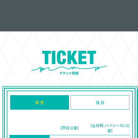
前 売
当 日
【土日祝、ハイシーズン公
【平日公演】
演】