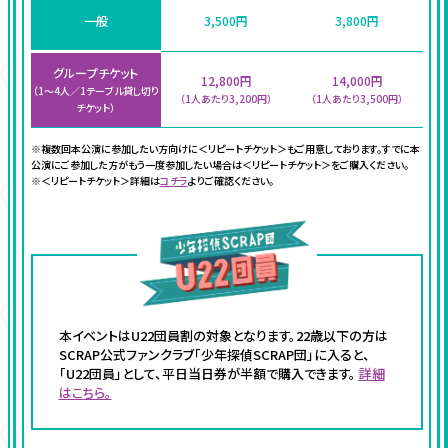
一般
3,500円
3,800円
グループチケット
12,800円
14,000円
（1〜4人／1テーブル貸し切り
（1人あたり3,200円）
（1人あたり3,500円）
チケット）
※複数回本公演に参加したい方向けに＜リピートチケット＞もご用意しております。すでに本
公演にご参加した方がもう一度参加したい場合は＜リピートチケット＞をご購入ください。
※＜リピートチケット＞詳細は
コチラ
よりご確認ください。
本イベントはU22団員割の対象となります。22歳以下の方は
SCRAP公式ファンクラブ「少年探偵SCRAP団」に入ると、
「U22団員」として、平日当日券が半額で購入できます。
詳細
はこちら。