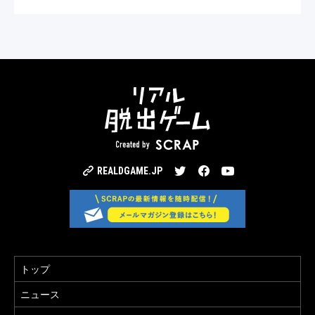
Twitter
Facebook
YouTube
REALDGAME.JP
トップ
ニュース