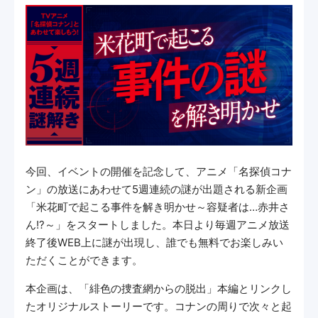
今回、イベントの開催を記念して、アニメ「名探偵コナ
ン」の放送にあわせて5週連続の謎が出題される新企画
「米花町で起こる事件を解き明かせ～容疑者は…赤井さ
ん!?～」をスタートしました。本日より毎週アニメ放送
終了後WEB上に謎が出現し、誰でも無料でお楽しみい
ただくことができます。
本企画は、「緋色の捜査網からの脱出」本編とリンクし
たオリジナルストーリーです。コナンの周りで次々と起