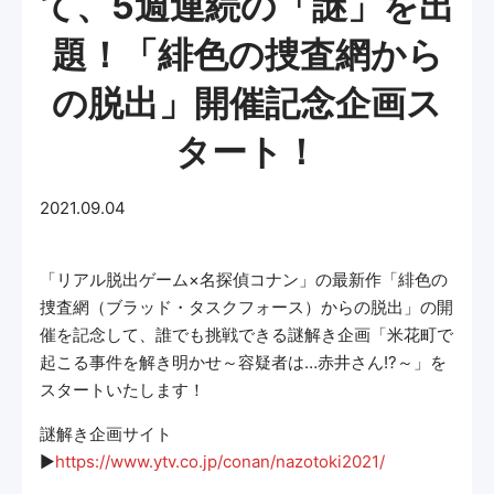
て、5週連続の「謎」を出
題！「緋色の捜査網から
の脱出」開催記念企画ス
タート！
2021.09.04
「リアル脱出ゲーム×名探偵コナン」の最新作「緋色の
捜査網（ブラッド・タスクフォース）からの脱出」の開
催を記念して、誰でも挑戦できる謎解き企画「米花町で
起こる事件を解き明かせ～容疑者は…赤井さん!?～」を
スタートいたします！
謎解き企画サイト
▶
https://www.ytv.co.jp/conan/nazotoki2021/