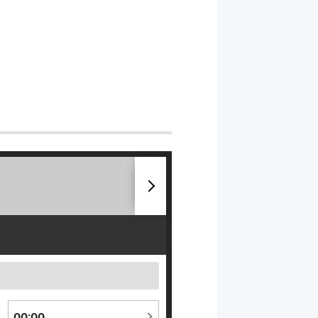
次
へ
00:00