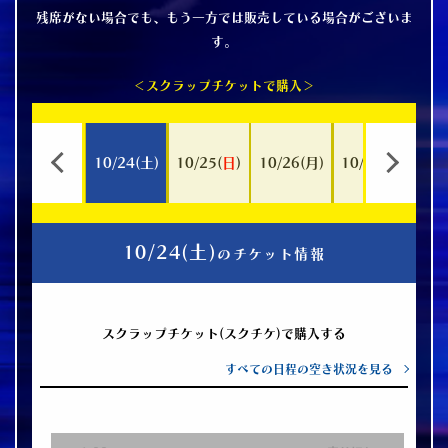
残席がない場合でも、もう一方では販売している場合がございま
す。
＜スクラップチケットで購入＞
10
/
24
(
土
)
10
/
25
(
日
)
10
/
26
(
月
)
10
/
27
(
火
)
10
/
10
/
24
(
土
)
のチケット情報
スクラップチケット(スクチケ)で購入する
すべての日程の空き状況を見る