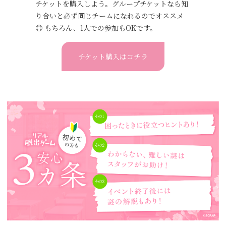
チケットを購入しよう。グループチケットなら知
お
り合いと必ず同じチームになれるのでオススメ
ず
◎ もちろん、1人での参加もOKです。
い
チケット購入はコチラ