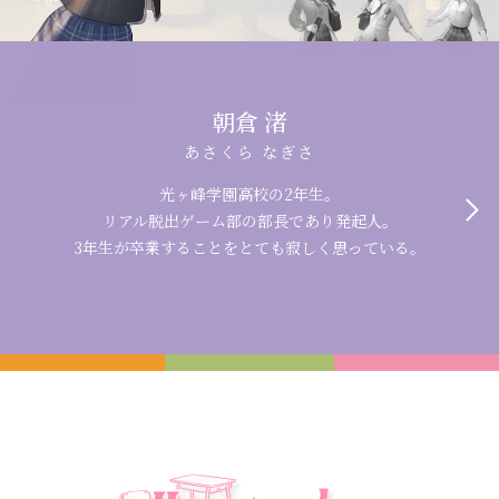
朝倉 渚
あさくら なぎさ
光ヶ峰学園高校の2年生。
リアル脱出ゲーム部の部長であり発起人。
3年生が卒業することをとても寂しく思っている。