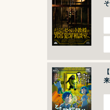
そ
【
来