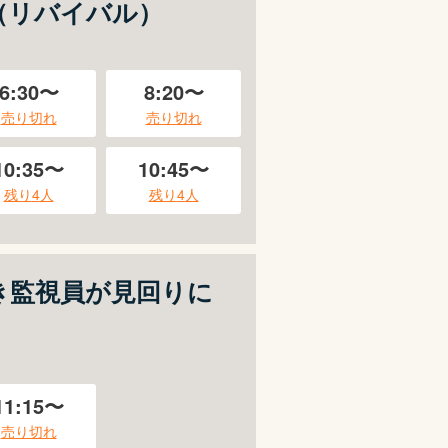
（リバイバル）
6:30〜
8:20〜
売り切れ
売り切れ
10:35〜
10:45〜
残り
4
人
残り
4
人
き監視員が見回りに
11:15〜
売り切れ