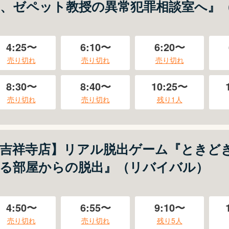
、ゼペット教授の異常犯罪相談室へ』
4:25〜
6:10〜
6:20〜
売り切れ
売り切れ
売り切れ
8:30〜
8:40〜
10:25〜
売り切れ
売り切れ
残り
1
人
吉祥寺店】リアル脱出ゲーム『ときど
る部屋からの脱出』（リバイバル）
4:50〜
6:55〜
9:10〜
売り切れ
売り切れ
残り
5
人