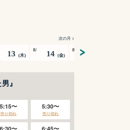
次の月 >
8
/
8
/
8
/
13
14
15
1
(
木
)
(
金
)
(
土
)
た男』
5:15〜
5:30〜
売り切れ
売り切れ
6:30〜
6:45〜