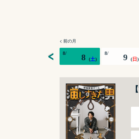
< 前の月
8
/
8
/
8
9
(
土
)
(
日
)
【