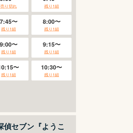
売り切れ
残り
1
組
7:45〜
8:00〜
残り
1
組
残り
1
組
9:00〜
9:15〜
残り
1
組
残り
1
組
10:15〜
10:30〜
残り
1
組
残り
1
組
探偵セブン『ようこ