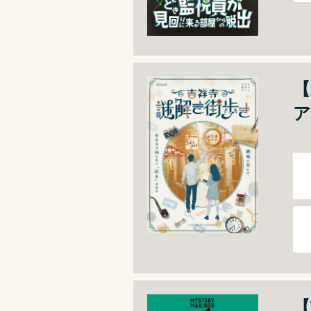
【
ア
【