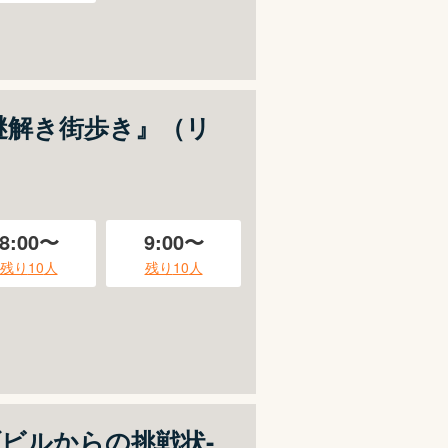
謎解き街歩き』（リ
8:00〜
9:00〜
残り
10
人
残り
10
人
ナゾビルからの挑戦状-