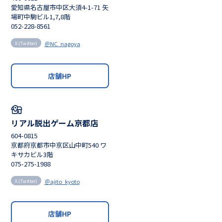
愛知県名古屋市中区大須4-1-71 矢
場町中駒ビル1,7,8階
052-228-8561
＠NC_nagoya
X (Twitter)
店舗HP
リアル脱出ゲーム京都店
604-0815
京都府京都市中京区山中町540 ワ
キサカビル3階
075-275-1988
＠ajito_kyoto
X (Twitter)
店舗HP