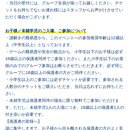
・当日の受付には、グループ全員が揃ってお越しください。チケ
ットをお持ちでないお連れ様にはスタッフからお声がけさせてい
ただく場合がございます。
お子様／未就学児のご入場、ご参加について
・謎解きの難易度から、このイベントへの参加推奨年齢は12歳以
上（中学生以上）となっております。
・ゲームの難易度や安全の観点から、小学生以下のお子様は必ず
18歳以上の保護者同伴でご参加ください。また小学生以下のお客
様のみでのグループ参加はお断りさせていただきます。必ず同じ
グループに18歳以上の保護者の方がご同伴ください。
・小学生以上のご参加には必ずチケットが必要です。参加される
人数分のチケットをご購入いただき、当日は忘れずにお持ちくだ
さい。
・未就学児は保護者同伴の場合に限り無料でご参加いただけま
す。ただし、未就学児1人の入場につき、18歳以上の保護者1人の
付き添いが必要です。
【保護者の皆様へ】
謎に集中しすぎて、お子様から目を離される保護者の方がよく見