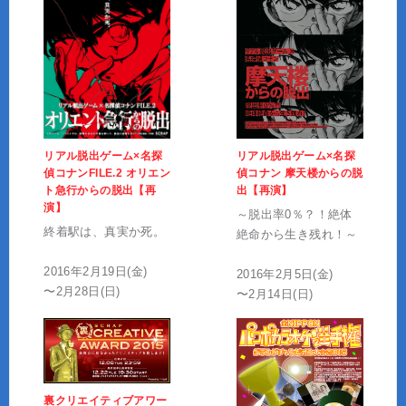
リアル脱出ゲーム×名探
リアル脱出ゲーム×名探
偵コナン 摩天楼からの脱
偵コナンFILE.2 オリエン
出【再演】
ト急行からの脱出【再
演】
～脱出率0％？！絶体
終着駅は、真実か死。
絶命から生き残れ！～
2016年2月19日(金)
2016年2月5日(金)
〜2月28日(日)
〜2月14日(日)
裏クリエイティブアワー