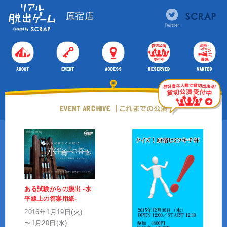
原宿店
ある試験からの脱出 -水
平線上の答案用紙-
2016年1月19日(火)
〜1月20日(水)