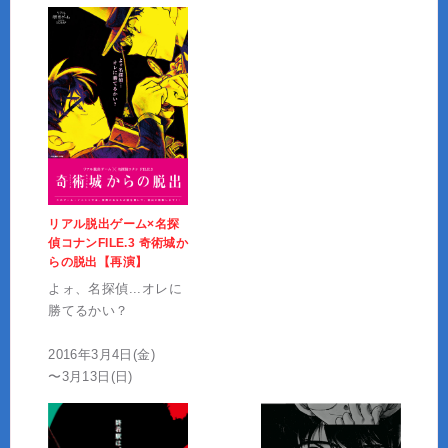
リアル脱出ゲーム×名探
偵コナンFILE.3 奇術城か
らの脱出【再演】
よォ、名探偵...オレに
勝てるかい？
2016年3月4日(金)
〜3月13日(日)