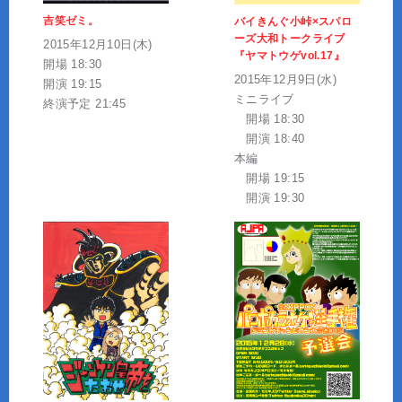
吉笑ゼミ。
バイきんぐ小峠×スパロ
ーズ大和トークライブ
2015年12月10日(木)
『ヤマトウゲvol.17』
開場 18:30
2015年12月9日(水)
開演 19:15
ミニライブ
終演予定 21:45
開場 18:30
開演 18:40
本編
開場 19:15
開演 19:30