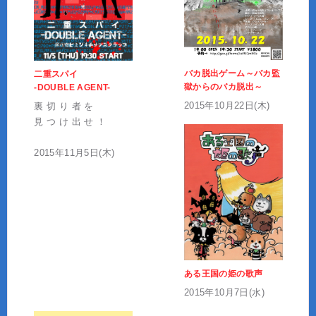
バカ脱出ゲーム～バカ監
二重スパイ
獄からのバカ脱出～
-DOUBLE AGENT-
2015年10月22日(木)
裏 切 り 者 を
見 つ け 出 せ ！
2015年11月5日(木)
ある王国の姫の歌声
2015年10月7日(水)