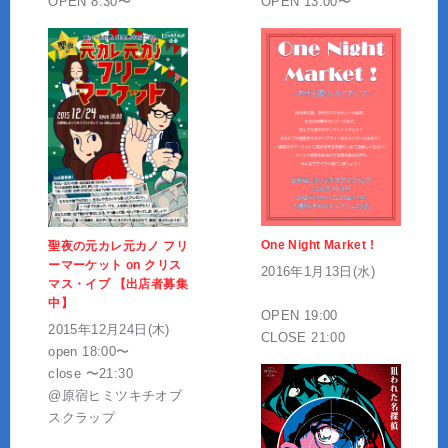
OPEN 8:30〜
OPEN 13:00〜
One Night Market !
聖夜の元カレ元カノ フリ
ーマーケット on クリス
2016年1月13日(水)
マス・イブ 【出店者募集
中】
OPEN 19:00
2015年12月24日(木)
CLOSE 21:00
open 18:00〜
close 〜21:30
@原宿ヒミツキチオブ
スクラップ