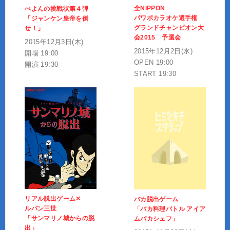
全NIPPON
ぺよんの挑戦状第４弾
パワポカラオケ選手権
「ジャンケン皇帝を倒
グランドチャンピオン大
せ！」
会2015 予選会
2015年12月3日(木)
2015年12月2日(水)
開場 19:00
OPEN 19:00
開演 19:30
START 19:30
リアル脱出ゲーム✕
バカ脱出ゲーム
ルパン三世
「バカ料理バトル アイア
「サンマリノ城からの脱
ムバカシェフ」
出」