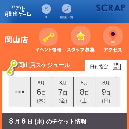
岡山店スケジュール
日付指定
8月
8月
8月
8月
8
6
7
8
9
1
日
日
日
日
（木）
（金）
（土）
（日）
（
8
6
月
日 (木) のチケット情報