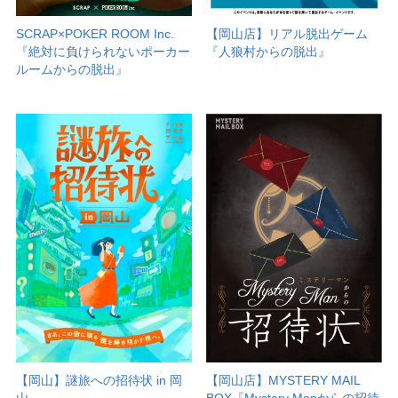
【岡山店】リアル脱出ゲーム
SCRAP×POKER ROOM Inc.
『人狼村からの脱出』
『絶対に負けられないポーカー
ルームからの脱出』
【岡山店】MYSTERY MAIL
【岡山】謎旅への招待状 in 岡
BOX『Mystery Manからの招待
山