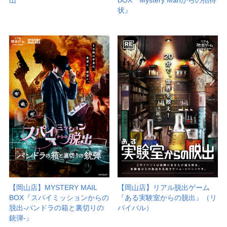
状』
【岡山店】MYSTERY MAIL
【岡山店】リアル脱出ゲーム
BOX『スパイミッションからの
『ある実験室からの脱出』（リ
脱出-パンドラの箱と裏切りの
バイバル）
銃弾-』