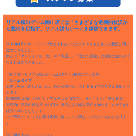
リアル脱出ゲーム岡山店では「さまざまな危機的状況か
ら脱出を目指す」リアル脱出ゲームを体験できます。
2014年4月のオープンより数えきれないほどの方々をさまざまな状況に閉じ
込めてきました。
例えば「マンションの一室」や「牢屋」、「古びた屋敷」に実際に鍵をかけ
て閉じ込めてきました。
当店で遊べるリアル脱出ゲームは大きく3種類ございます。
・ルームタイプ
実際に密室に閉じ込められ、外から鍵がかけられるタイプのリアル脱出ゲー
ムです。
制限時間以内に手がかりやアイテムを"探索"し、それらを元に"謎を解き"、
最終的に部屋の鍵を見つけて外に出るなどの成功条件を満たすことができれ
ば脱出成功となります。
その部屋の中にいるお客様全員で協力して挑戦していただくものとなりま
す。
現在開催中のルームイベント