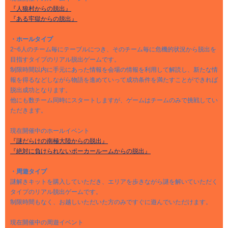
『人狼村からの脱出』
『ある牢獄からの脱出』
・ホールタイプ
2~6人のチーム毎にテーブルにつき、そのチーム毎に危機的状況から脱出を
目指すタイプのリアル脱出ゲームです。
制限時間以内に手元にあった情報を会場の情報を利用して解読し、新たな情
報を得るなどしながら物語を進めていって成功条件を満たすことができれば
脱出成功となります。
他にも数チーム同時にスタートしますが、ゲームはチームのみで挑戦してい
ただきます。
現在開催中のホールイベント
『謎だらけの南極大陸からの脱出』
『絶対に負けられないポーカールームからの脱出』
・周遊タイプ
謎解きキットを購入していただき、エリアを歩きながら謎を解いていただく
タイプのリアル脱出ゲームです。
制限時間もなく、お越しいただいた方のみですぐに遊んでいただけます。
現在開催中の周遊イベント