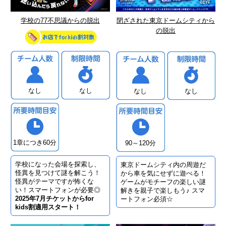
学校の77不思議からの脱出
閉ざされた東京ドームシティから
の脱出
なし
なし
なし
なし
1章につき60分
90～120分
学校になった会場を探索し、
東京ドームシティ内の周遊だ
怪異を見つけて謎を解こう！
から車を気にせずに遊べる！
怪異がテーマですが怖くな
ゲームがモチーフの楽しい謎
い！スマートフォンが必要◎
解きを親子で楽しもう♪ スマ
2025年7月チケットからfor
ートフォン必須☆
kids割適用スタート！