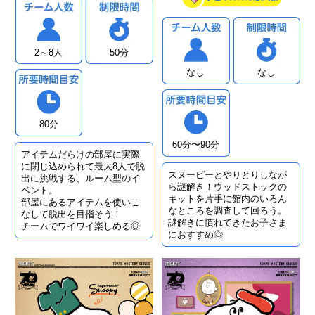
2～8人
50分
なし
なし
80分
60分〜90分
アイテムだらけの部屋に実際
に閉じ込められて最大8人で脱
スヌーピーとやりとりしなが
出に挑戦する、ルーム型のイ
ら謎解き！ウッドストックの
ベント。
キットを片手に館内のいろん
部屋にあるアイテムを使いこ
なところを調査して回ろう。
なして脱出を目指そう！
謎解きに慣れてきたお子さま
チームでワイワイ楽しめる◎
におすすめ◎