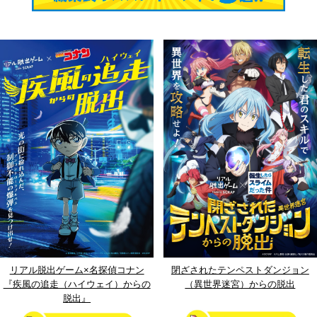
リアル脱出ゲーム×名探偵コナン
閉ざされたテンペストダンジョン
『疾風の追走（ハイウェイ）からの
（異世界迷宮）からの脱出
脱出』