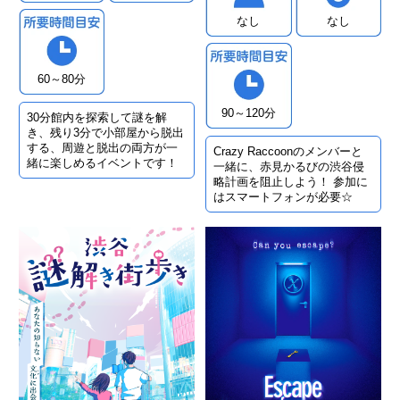
なし
なし
60～80分
90～120分
30分館内を探索して謎を解
き、残り3分で小部屋から脱出
する、周遊と脱出の両方が一
Crazy Raccoonのメンバーと
緒に楽しめるイベントです！
一緒に、赤見かるびの渋谷侵
略計画を阻止しよう！ 参加に
はスマートフォンが必要☆