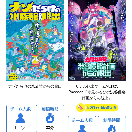
ナゾだらけの水族館からの脱出
リアル脱出ゲーム×Crazy
Raccoon『赤見かるびの渋谷侵略
計画からの脱出』
1～4人
33分