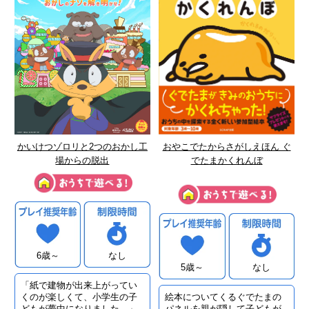
おやこでたからさがしえほん ぐ
かいけつゾロリと2つのおかし工
でたまかくれんぼ
場からの脱出
6歳～
なし
5歳～
なし
「紙で建物が出来上がってい
絵本についてくるぐでたまの
くのが楽しくて、小学生の子
パネルを親が隠して子どもが
どもが夢中になりました。」