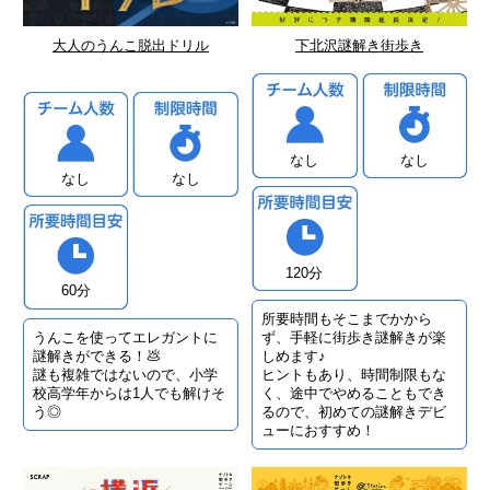
大人のうんこ脱出ドリル
下北沢謎解き街歩き
なし
なし
なし
なし
120分
60分
所要時間もそこまでかから
うんこを使ってエレガントに
ず、手軽に街歩き謎解きが楽
謎解きができる！💩
しめます♪
謎も複雑ではないので、小学
ヒントもあり、時間制限もな
校高学年からは1人でも解けそ
く、途中でやめることもでき
う◎
るので、初めての謎解きデビ
ューにおすすめ！