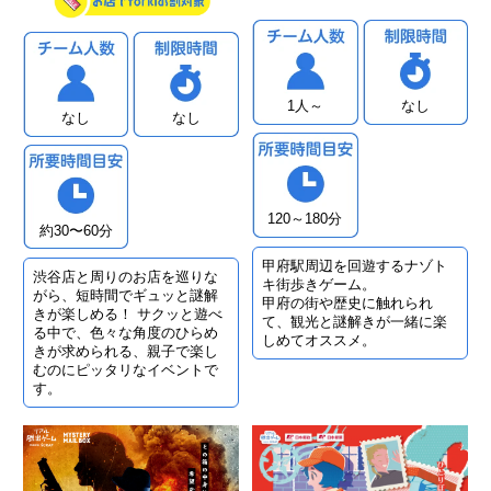
1人～
なし
なし
なし
120～180分
約30〜60分
甲府駅周辺を回遊するナゾト
渋谷店と周りのお店を巡りな
キ街歩きゲーム。
がら、短時間でギュッと謎解
甲府の街や歴史に触れられ
きが楽しめる！ サクッと遊べ
て、観光と謎解きが一緒に楽
る中で、色々な角度のひらめ
しめてオススメ。
きが求められる、親子で楽し
むのにピッタリなイベントで
す。