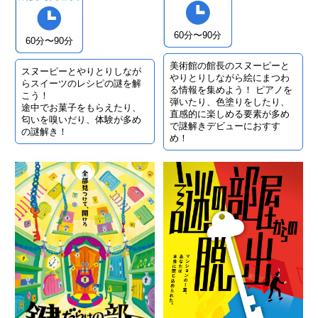
60分〜90分
60分〜90分
美術館の館長のスヌーピーと
スヌーピーとやりとりしなが
やりとりしながら絵にまつわ
らスイーツのレシピの謎を解
る情報を集めよう！ ピアノを
こう！
弾いたり、色塗りをしたり、
途中でお菓子をもらえたり、
直感的に楽しめる要素が多め
匂いを嗅いだり、体験が多め
で謎解きデビューにおすす
の謎解き！
め！