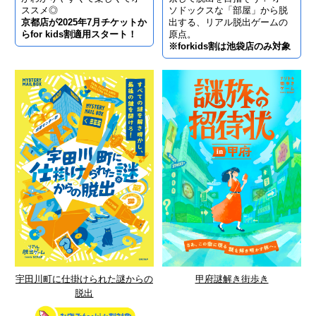
ススメ◎
ソドックスな「部屋」から脱
京都店が2025年7月チケットか
出する、リアル脱出ゲームの
らfor kids割適用スタート！
原点。
※forkids割は池袋店のみ対象
宇田川町に仕掛けられた謎からの
甲府謎解き街歩き
脱出