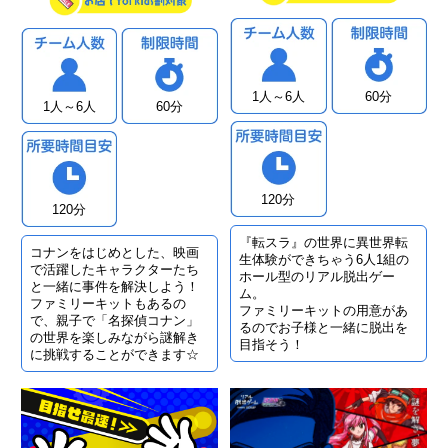
1人～6人
60分
1人～6人
60分
120分
120分
『転スラ』の世界に異世界転
コナンをはじめとした、映画
生体験ができちゃう6人1組の
で活躍したキャラクターたち
ホール型のリアル脱出ゲー
と一緒に事件を解決しよう！
ム。
ファミリーキットもあるの
ファミリーキットの用意があ
で、親子で「名探偵コナン」
るのでお子様と一緒に脱出を
の世界を楽しみながら謎解き
目指そう！
に挑戦することができます☆